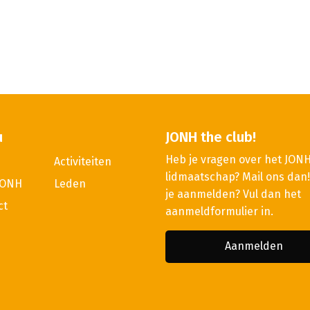
u
JONH the club!
Heb je vragen over het JON
Activiteiten
lidmaatschap? Mail ons dan! 
JONH
Leden
je aanmelden? Vul dan het
ct
aanmeldformulier in.
Aanmelden