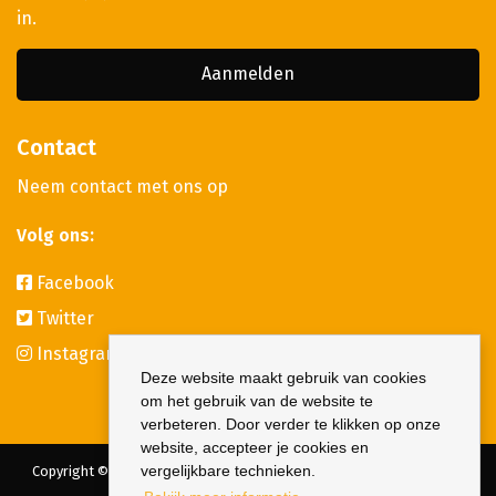
in.
Aanmelden
Contact
Neem contact met ons op
Volg ons:
Facebook
Twitter
Instagram
Deze website maakt gebruik van cookies
om het gebruik van de website te
verbeteren. Door verder te klikken op onze
website, accepteer je cookies en
vergelijkbare technieken.
Copyright © 2026 JONH - Jonge Ondernemers Harderwijk | KvK nr.:
08120049